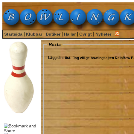
|
|
|
|
|
|
Startsida
Klubbar
Butiker
Hallar
Övrigt
Nyheter
Rösta
Lägg din röst:
Jag vill ge bowlingsajten
RainBow B