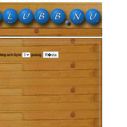
ling och Gym
poäng.