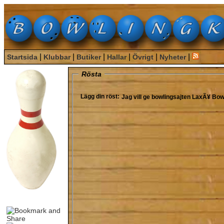
|
|
|
|
|
|
Startsida
Klubbar
Butiker
Hallar
Övrigt
Nyheter
Rösta
Lägg din röst:
Jag vill ge bowlingsajten
LaxÃ¥ Bow